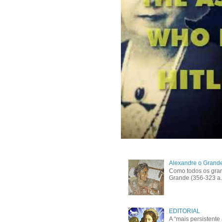
Alexandre o Grande,
Como todos os gran
Grande (356-323 a.C
EDITORIAL
A “mais persistent