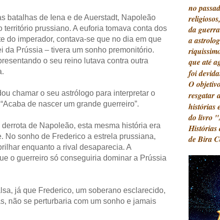
no passad
s batalhas de Iena e de Auerstadt, Napoleão
religioso
território prussiano. A euforia tomava conta dos
da guerra
rte do imperador, contava-se que no dia em que
a astrolo
ei da Prússia – tivera um sonho premonitório.
riquissim
resentando o seu reino lutava contra outra
que até a
a.
foi devid
O objetiv
u chamar o seu astrólogo para interpretar o
resgatar
 “Acaba de nascer um grande guerreiro”.
histórias 
do livro 
 derrota de Napoleão, esta mesma história era
Histórias
. No sonho de Frederico a estrela prussiana,
de Bira 
rilhar enquanto a rival desaparecia. A
que o guerreiro só conseguiria dominar a Prússia
alsa, já que Frederico, um soberano esclarecido,
tas, não se perturbaria com um sonho e jamais