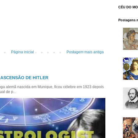
CÉU DO M
Postagens m
Página inicial
Postagem mais antiga
 ASCENSÃO DE HITLER
loga alemã nascida em Munique, ficou célebre em 1923 depois
al de p...