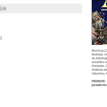
o
Brochura,2
Ilustrada. 
da
Astrolog
anedótico
e
Anedotas,
Histórias d
Adivinhos,
PEDIDOS:
jornalivro