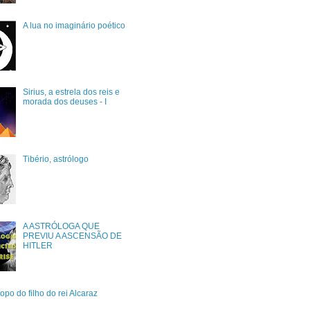
A lua no imaginário poético
Sirius, a estrela dos reis e
morada dos deuses - I
Tibério, astrólogo
A ASTRÓLOGA QUE
PREVIU A ASCENSÃO DE
HITLER
po do filho do rei Alcaraz