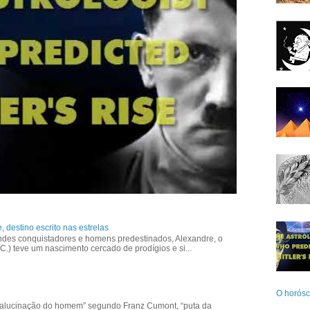
 destino escrito nas estrelas
des conquistadores e homens predestinados, Alexandre, o
.) teve um nascimento cercado de prodígios e si...
O horósco
e alucinação do homem” segundo Franz Cumont, “puta da