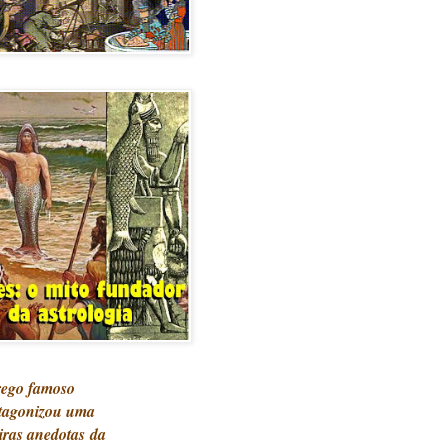
rego famoso
tagonizou uma
iras anedotas
d
a