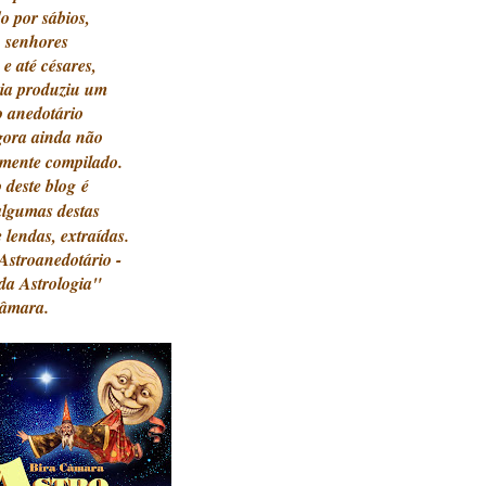
o por sábios,
s, senhores
 e até césares,
gia produziu um
o anedotário
gora ainda nã
o
amente compilado.
o deste blog
é
algumas destas
e lendas, extraídas.
"Astroanedotário -
 da Astrologia"
Câmara.