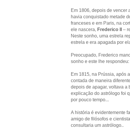
Em 1806, depois de vencer a
havia conquistado metade do 
franceses e em Paris, na co
ele nascera,
Frederico II
– r
Neste sonho, uma estrela rep
estrela e era apagada por el
Preocupado, Frederico mando
sonho e este lhe respondeu:
Em 1815, na Prússia, após a
contada de maneira diferente
depois de apagar, voltava a b
explicação do astrólogo foi 
por pouco tempo...
A história é evidentemente f
amigo de filósofos e cientis
consultaria um astrólogo..