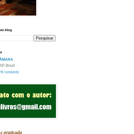
ste blog
eu
CÂMARA
SP, Brazil
fil completo
 e praticada