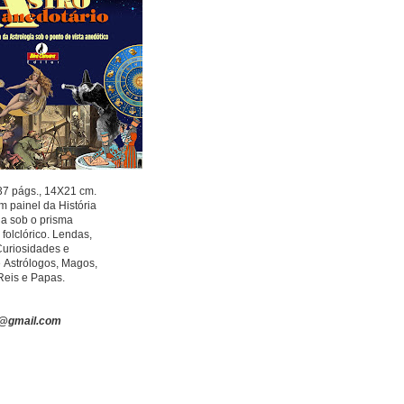
37 págs., 14X21 cm.
Um painel da História
ia sob o prisma
 folclórico. Lendas,
Curiosidades e
e
Astrólogos, Magos,
Reis e Papas.
s@gmail.com