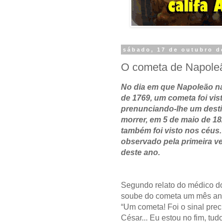
sábado, 17 de outubro d
O cometa de Napole
No dia em que
Napoleão
na
de 1769, um cometa foi vist
prenunciando-lhe um desti
morrer, em 5 de maio de 1
também foi visto nos céus.
observado pela primeira ve
deste ano.
Segundo relato do médico d
soube do cometa um mês ant
“Um cometa! Foi o sinal prec
César... Eu estou no fim, tu