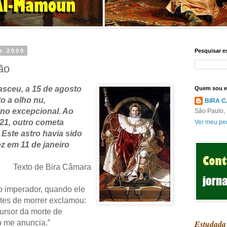
e 2009
Pesquisar e
ão
sceu, a 15 de agosto
Quem sou 
o a olho nu,
BIRA 
no excepcional. Ao
São Paulo, 
821, outro cometa
Ver meu per
 Este astro havia sido
z em 11 de janeiro
Texto de Bira Câmara
o imperador, quando ele
es de morrer exclamou:
ursor da morte de
do me anuncia.”
Estudada