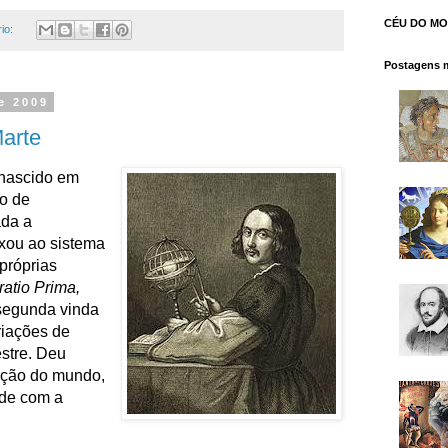
CÉU DO M
io:
Postagens m
e 2009
Marte
 nascido em
lo de
ada a
xou ao sistema
próprias
ratio Prima,
 segunda vinda
riações de
estre. Deu
ação do mundo,
ade com a