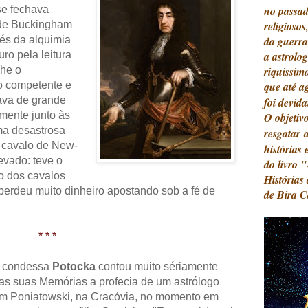
 se fechava
no passad
 de Buckingham
religioso
vés da alquimia
da guerra
uro pela leitura
a astrolo
he o
riquissim
o competente e
que até a
ava de grande
foi devid
rmente junto às
O objetiv
ma desastrosa
resgatar
 cavalo de New-
histórias 
evado: teve o
do livro 
o dos cavalos
Histórias
perdeu muito dinheiro apostando sob a fé de
de Bira 
* * *
 condessa
Potocka
contou muito sériamente
as suas Memórias a profecia de um astrólogo
m Poniatowski, na Cracóvia, no momento em