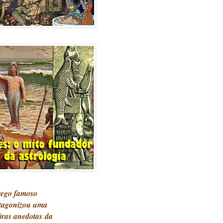
rego famoso
tagonizou uma
iras anedotas
d
a