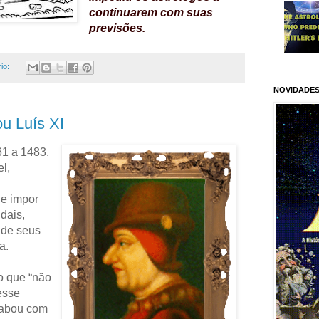
continuarem com suas
previsões.
.
.
io:
NOVIDADES
ou Luís XI
61 a 1483,
el,
 e impor
dais,
 de seus
oa.
o que “não
esse
cabou com