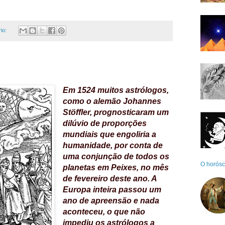
io:
Em 1524 muitos astrólogos,
como o alemão
Johannes
Stöffler
, prognosticaram um
dilúvio de proporções
mundiais que engoliria a
humanidade, por conta de
uma conjunção de todos os
O horósco
planetas em Peixes, no mês
de fevereiro deste ano. A
Europa inteira passou um
ano de apreensão e nada
aconteceu, o que não
impediu os astrólogos a