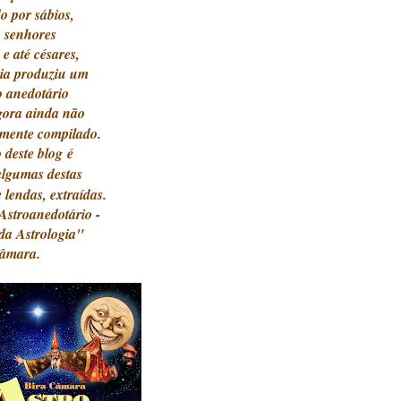
o por sábios,
s, senhores
 e até césares,
gia produziu um
o anedotário
gora ainda nã
o
amente compilado.
o deste blog
é
algumas destas
e lendas, extraídas.
"Astroanedotário -
 da Astrologia"
Câmara.