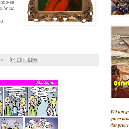
ando-se
olência
eu
io:
Foi um g
quem pro
das prime