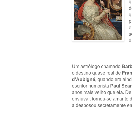
q
d
q
p
e
s
d
Um astrólogo chamado
Bar
o destino quase real de
Fran
d’Aubigné
,
quando era ain
escritor humorista
Paul Sca
anos mais velho que ela. De
enviuvar, tornou-se amante 
a desposou secretamente em