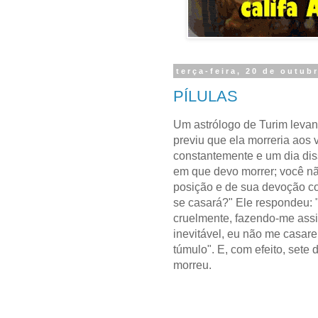
terça-feira, 20 de outub
PÍLULAS
Um astrólogo de Turim leva
previu que ela morreria aos v
constantemente e um dia dis
em que devo morrer; você nã
posição e de sua devoção co
se casará?" Ele respondeu:
cruelmente, fazendo-me assi
inevitável, eu não me casarei
túmulo". E, com efeito, sete
morreu.