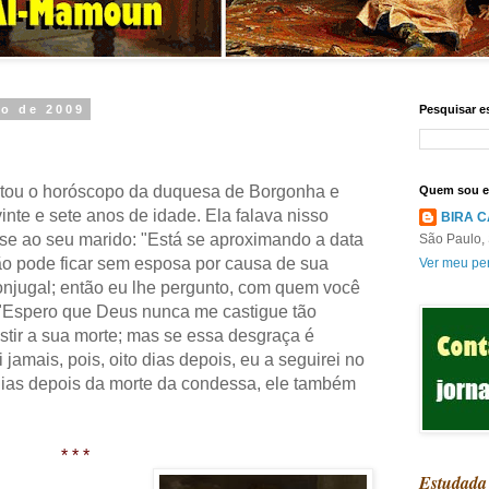
ro de 2009
Pesquisar e
ntou o horóscopo da duquesa de Borgonha e
Quem sou 
inte e sete anos de idade. Ela falava nisso
BIRA 
se ao seu marido: "Está se aproximando a data
São Paulo, 
o pode ficar sem esposa por causa de sua
Ver meu per
njugal; então eu lhe pergunto, com quem você
 "Espero que Deus nunca me castigue tão
stir a sua morte; mas se essa desgraça é
 jamais, pois, oito dias depois, eu a seguirei no
 dias depois da morte da condessa, ele também
* * *
Estudada