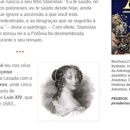
ue nascia o seu filho Stanislas: "Eu te saúdo, rei
os poloneses, eu te saúdo desde hoje, ainda
ue ignore a ascensão a que você está
redestinado, e as desgraças que se seguirão à
la." – disse o astrólogo. – Com efeito, Stanislas
e tornou rei e a Polônia foi desmembrada
urante o seu reinado.
* * *
Brochura,2
bé
leu nos céus
Ilustrada. 
da
Astrolog
çoise
anedótico
e
da casada com o
Anedotas,
rron
, vinte cinco
Histórias d
Adivinhos,
pois de
de
Luis XIV
, que
PEDIDOS:
 1683...
jornalivro