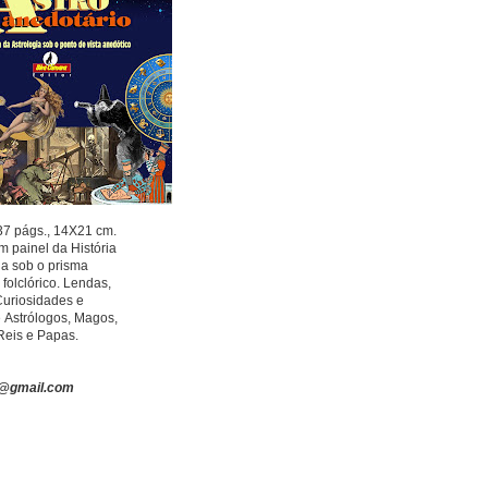
37 págs., 14X21 cm.
Um painel da História
ia sob o prisma
 folclórico. Lendas,
Curiosidades e
e
Astrólogos, Magos,
Reis e Papas.
s@gmail.com