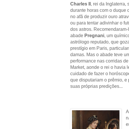
Charles II
, rei da Inglaterra,
durante horas com o duque
no afã de produzir ouro atra
ou para tentar adivinhar o fut
dos astros. Recomendaram-l
abade
Pregnani
, um químic
astrólogo reputado, que goz
prestígio em Paris, particula
damas. Mas o abade teve u
performance nas corridas de
Market, aonde o rei o havia l
cuidado de fazer o horóscop
que disputariam o prêmio, e 
suas próprias predições...
A
n
e