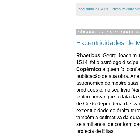
at
outubro 20, 2009
Nenhum comentár
sábado, 17 de outubro d
Excentricidades de 
Rhaeticus
, Georg Joachim,
1514, foi o astrólogo discípu
Copérnico
a quem foi confi
publicação de sua obra. Ane
astronômico do mestre suas 
predições e, no seu livro
Nar
tentou provar que a data da
de Cristo dependeria das va
excentricidade da órbita terr
também a estimativa da dur
seis mil anos, de conformid
profecia de Elias.